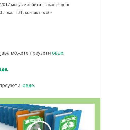
АВАЊА У
/2017 могу се добити сваког радног
Jaвни конкурс за
J
0 локал 131, контакт особа
попуњавање...
04/05/2026
јава можете преузети
овде.
вде.
 преузети
овде.