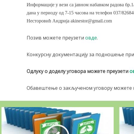
ОГЛАС РАДИ Д
Информације у вези са јавном набавком радова бр.1
вни позив за набавку...
ЗАКУП...
дана у периоду од 7-15 часова на телефон 037/82684
22/05/2026
Несторовић Андрија
akinestor@gmail.com
15/05/2026
Позив можете преузети
овде
.
Конкурсну документацију за подношење при
Одлуку о доделу уговора можете преузети
о
Обавештење о закљученом уговору можете