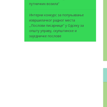
путничких возила”
Интерни конкурс за попуњавање
извршилачког радног места
,,Послови писарнице” у Одсеку за
општу управу, скупштинске и
заједничке послове