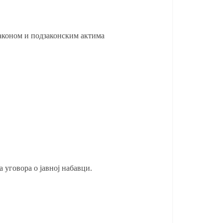
Законом и подзаконским актима
J
абавку...
Јавни позив за набавку...
22/05/2026
 уговора о јавној набавци.