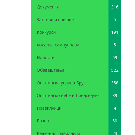
Документа
316
Захтеви и пријаве
5
Конкурси
191
локална самоуправа
5
Новости
69
Обавештења
522
Општинска управа Брус
358
Општинско веће и Председник
89
Правилници
4
Разно
50
Решења/Правилници
23