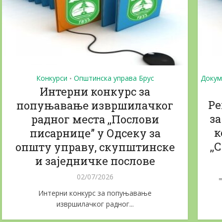
Конкурси
Општинска управа Брус
Докум
•
Интерни конкурс за
Ре
попуњавање извршилачког
за
радног места ,,Послови
к
писарнице” у Одсеку за
,
општу управу, скупштинске
и заједничке послове
02/07/2026
Интерни конкурс за попуњавање
извршилачког радног...