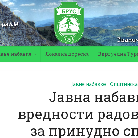
авне набавке
Локална пореска
Виртуелна Тур
Јавне набавке
Општинска 
•
Јавна набав
вредности радова
за принудно с