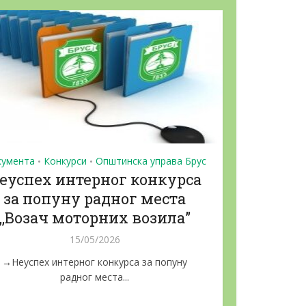
кумента
Конкурси
Општинска управа Брус
•
•
еуспех интерног конкурса
за попуну радног места
,,Возач моторних возила”
15/05/2026
→Неуспех интерног конкурса за попуну
радног места...