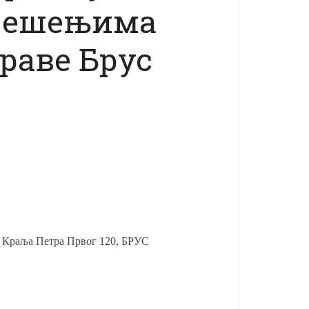
решењима
раве Брус
. Краља Петра Првог 120, БРУС