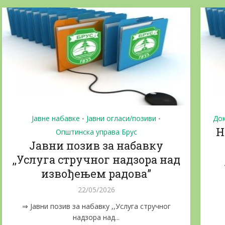
Јавне набавке
Јавни огласи/позиви
До
•
•
Н
Општинска управа Брус
Јавни позив за набавку
,,Услуга стручног надзора над
извођењем радова”
22/05/2026
⇒ Јавни позив за набавку ,,Услуга стручног
надзора над...