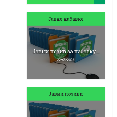
Јавне набавке
J
бавку...
Јавни позив за набавку...
22/05/2026
Јавни позиви