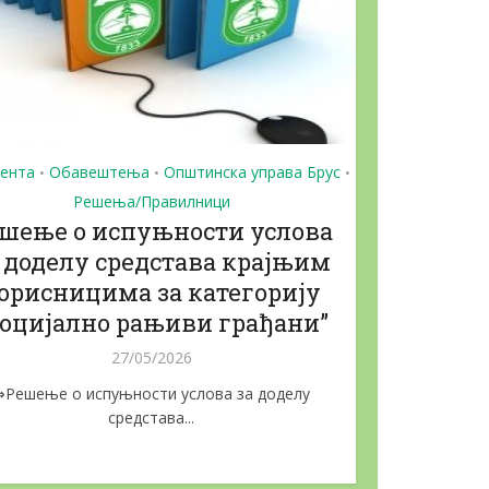
ента
Обавештења
Општинска управа Брус
•
•
•
Решења/Правилници
шење о испуњности услова
 доделу средстава крајњим
орисницима за категорију
,Социјално рањиви грађани”
27/05/2026
⇒Решење о испуњности услова за доделу
средстава...