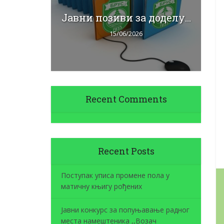
А
Jaвни позиви за доделу...
Ја
У...
15/06/2026
Recent Comments
Recent Posts
Поступак уписа промене пола у
матичну књигу рођених
Јавни конкурс за попуњавање радног
места намештеника ,,Возач