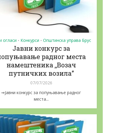
и огласи
Конкурси
Општинска управа Брус
•
•
Јавни конкурс за
попуњавање радног места
намештеника ,,Возач
путничких возила”
07/07/2026
⇒Јавни конкурс за попуњавање радног
места...