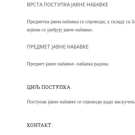
ВРСТА ПОСТУПКА ЈАВНЕ НАБАВКЕ
Предметна јавна набавка се спрово
ди,
у складу са 
којима се уређују јавне набавке.
ПРЕДМЕТ ЈАВНЕ НАБАВКЕ
aвни позив за набавку
Јавни позив за н
Горива и...
Предмет јавне набавке- набавка радова.
13/02/2026
23/04/2026
ЦИЉ ПОСТУПКА
Поступак јавне набавке се спроводи ради закључења
КОНТАКТ