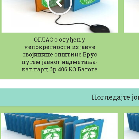
ОГЛАС о отуђењу
непокретности из јавне
својинине општине Брус
путем јавног надметања-
кат.парц.бр.406 КО Батоте
Погледајте јо