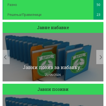
Разно
50
Решења/Правилници
23
Јавне набавке
Јавни позив за набавку...
22/05/2026
Јавни позиви