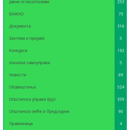
Јавни огласи/позиви
253
ВАЖНО
73
Документа
316
Захтеви и пријаве
5
Конкурси
192
локална самоуправа
5
Новости
69
Обавештења
524
Општинска управа Брус
359
Општинско веће и Председник
90
Правилници
4