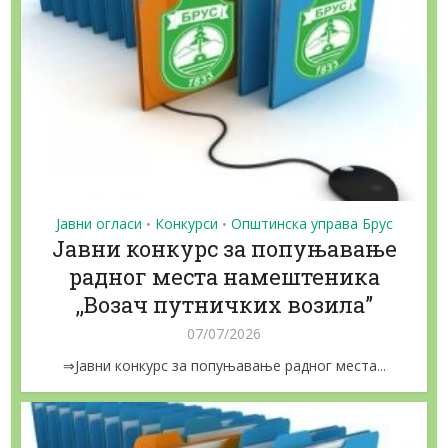
Јавни огласи
Конкурси
Општинска управа Брус
•
•
Јавни конкурс за попуњавање
радног места намештеника
,,Возач путничких возила”
07/07/2026
⇒Јавни конкурс за попуњавање радног места...