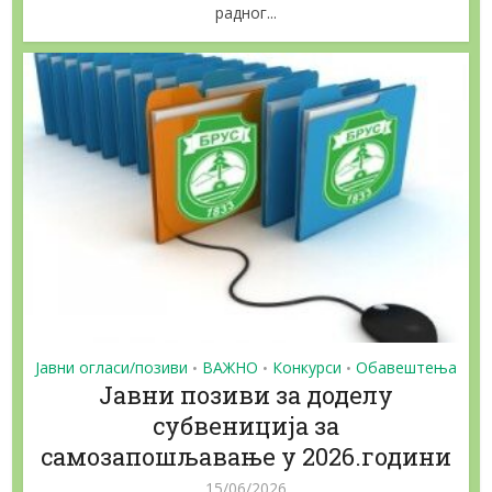
радног...
Јавни огласи/позиви
ВАЖНО
Конкурси
Обавештења
•
•
•
Jaвни позиви за доделу
субвениција за
самозапошљавање у 2026.години
15/06/2026