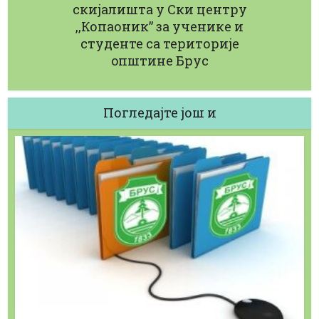
скијалишта у Ски центру
,,Копаоник” за ученике и
студенте са територије
oпштине Брус
Погледајте још и