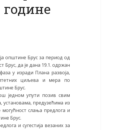
. године
а општине Брус за период од
т Брус, да је дана 19.1. одржан
фаза у изради Плана развоја,
ритетних циљева и мера по
тине Брус.
још једном упути позив свим
 установама, предузећима из
е могућност слања предлога и
ине Брус.
длога и сугестија везаних за