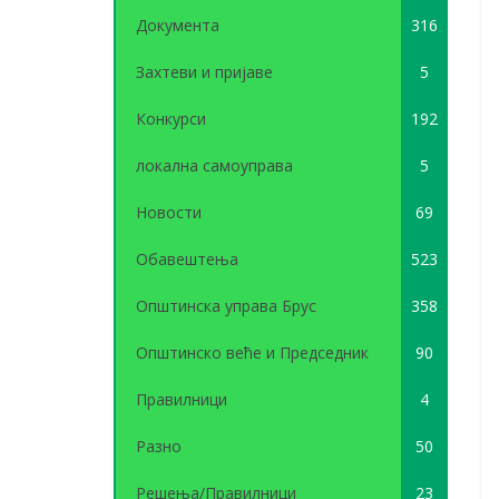
Документа
316
Захтеви и пријаве
5
Конкурси
192
локална самоуправа
5
Новости
69
Обавештења
523
Општинска управа Брус
358
Општинско веће и Председник
90
Правилници
4
Разно
50
Решења/Правилници
23