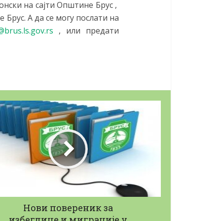
онски на сајти Општине Брус ,
Брус. А да се могу послати на
brus.ls.gov.rs
, или предати
J
абавку...
Јавни позив за набавку...
22/05/2026
Нови повереник за
избеглице и миграције у