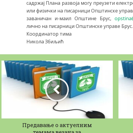
садржај Плана развоја могу преузети електр
или физички на писарници Општинске управе 
заваничан и-маил Општине Брус,
opstina@
лично на писарници Општинске управе Брус.
Координатор тима
Никола Збиљић
aвни позив за набавку
Јавни позив за н
Горива и...
13/02/2026
23/04/2026
Предавање о актуелним
темама везана за