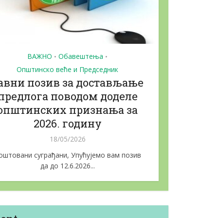
ВАЖНО
Обавештења
•
•
Општинско веће и Председник
авни позив за достављање
предлога поводом доделе
општинских признања за
2026. годину
18/05/2026
оштовани суграђани, Упућујемо вам позив
да до 12.6.2026...