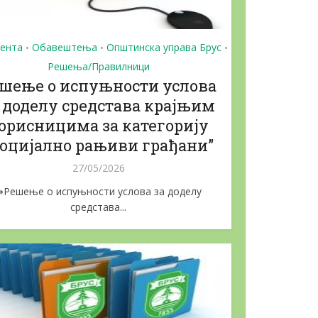
ента
Обавештења
Општинска управа Брус
•
•
•
Решења/Правилници
шење о испуњности услова
 доделу средстава крајњим
орисницима за категорију
,Социјално рањиви грађани”
27/05/2026
⇒Решење о испуњности услова за доделу
средстава...