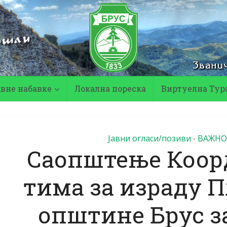
авне набавке
Локална пореска
Виртуелна Тур
Јавни огласи/позиви
ВАЖНО
•
Саопштење Коор
тима за израду П
општине Брус з