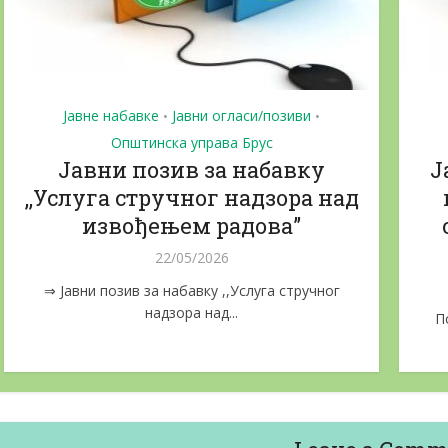
Јавне набавке
Јавни огласи/позиви
•
•
Општинска управа Брус
Јавни позив за набавку
Ј
,,Услуга стручног надзора над
извођењем радова”
22/05/2026
⇒ Јавни позив за набавку ,,Услуга стручног
надзора над...
П