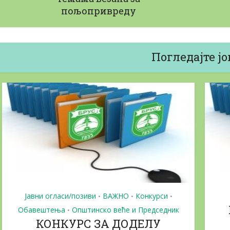
пољопривреду
вни позиви за доделу...
Јавни позив за н
15/06/2026
22/05/2026
Погледајте јо
Јавни огласи/позиви
ВАЖНО
Конкурси
•
•
•
Обавештења
Општинско веће и Председник
•
КОНКУРС ЗА ДОДЕЛУ