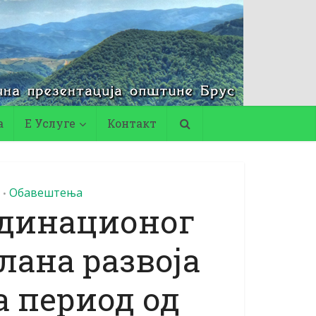
а
Е Услуге
Контакт
Обавештења
•
динационог
лана развоја
а период од