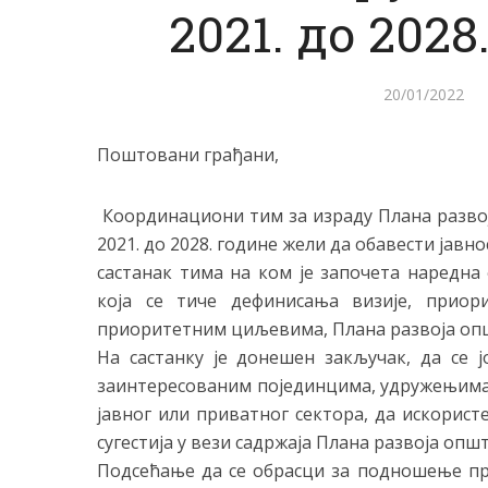
2021. до 2028
20/01/2022
Поштовани грађани,
Координациони тим за израду Плана развој
2021. до 2028. године жели да обавести јавнос
састанак тима на ком је започета наредна 
која се тиче дефинисања визије, прио
приоритетним циљевима, Плана развоја опш
На састанку је донешен закључак, да се 
заинтересованим појединцима, удружењима,
јавног или приватног сектора, да искорист
сугестија у вези садржаја Плана развоја општ
Подсећање да се обрасци за подношење пре