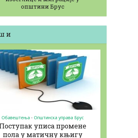
ОГЛАС РАДИ ДАВАЊА У
општини Брус
абавку...
ЗАКУП...
15/05/2026
ш и
Обавештења
Општинска управа Брус
•
Поступак уписа промене
пола у матичну књигу