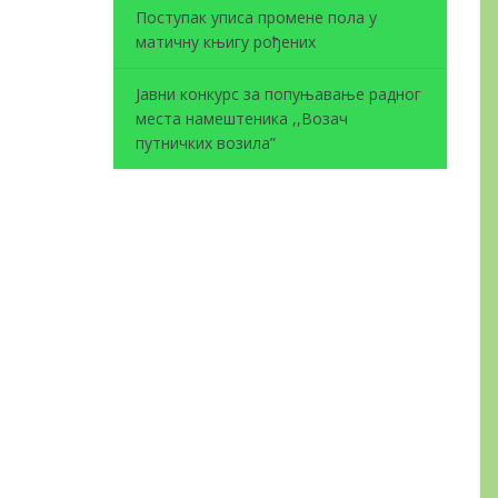
Поступак уписа промене пола у
матичну књигу рођених
Јавни конкурс за попуњавање радног
места намештеника ,,Возач
путничких возила”