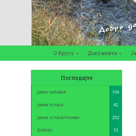
О Брусу
Документа
Ј
Погледајте
Јавне набавке
106
Јавни огласи
42
Јавни огласи/позиви
252
ВАЖНО
73