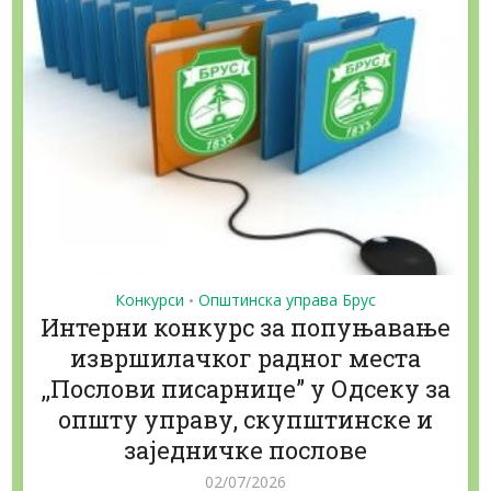
Конкурси
Општинска управа Брус
•
Интерни конкурс за попуњавање
извршилачког радног места
,,Послови писарнице” у Одсеку за
општу управу, скупштинске и
заједничке послове
02/07/2026