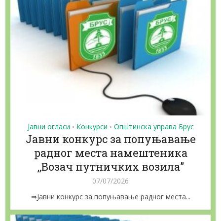
Јавни огласи
Конкурси
Општинска управа Брус
•
•
Јавни конкурс за попуњавање
радног места намештеника
,,Возач путничких возила”
07/07/2026
⇒Јавни конкурс за попуњавање радног места...