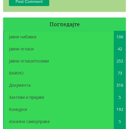
Погледајте
Јавне набавке
106
Јавни огласи
42
Јавни огласи/позиви
252
ВАЖНО
73
Документа
316
Захтеви и пријаве
5
Конкурси
192
локална самоуправа
5