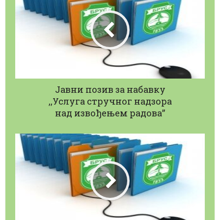
Јавни позив за набавку
,,Услуга стручног надзора
над извођењем радова”