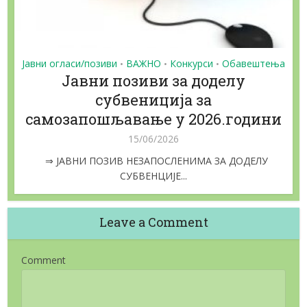
Јавни огласи/позиви
ВАЖНО
Конкурси
Обавештења
•
•
•
Jaвни позиви за доделу
субвениција за
самозапошљавање у 2026.години
15/06/2026
⇒ ЈАВНИ ПОЗИВ НЕЗАПОСЛЕНИМА ЗА ДОДЕЛУ
СУБВЕНЦИЈЕ...
Leave a Comment
Comment