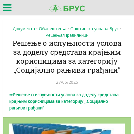
Документа
Обавештења
Општинска управа Брус
•
•
•
Решења/Правилници
Решење о испуњности услова
за доделу средстава крајњим
корисницима за категорију
,,Социјално рањиви грађани”
27/05/2026
⇒Решење о испуњности услова за доделу средстава
крајњим корисницима за категорију ,,Социјално
рањиви грађани”