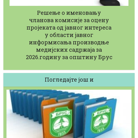
Решење о именовању
чланова комисије за оцену
пројеката од јавног интереса
у области јавног
информисања производње
медијских садржаја за
2026.годину за општину Брус
Погледајте још и