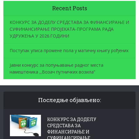
Recent Posts
КОНКУРС ЗА ДОДЕЛУ СРЕДСТАВА ЗА ФИНАНСИРАЊЕ И
СУФИНАНСИРАЊЕ ПРОЈЕКАТА-ПРОГРАМА РАДА
УДРУЖЕЊА У 2026.ГОДИНИ
Поступак уписа промене пола у матичну књигу рођених
Јавни конкурс за попуњавање радног места
намештеника ,,Возач путничких возила”
Последње објављено:
КОНКУРС ЗА ДОДЕЛУ
СРЕДСТАВА ЗА
ФИНАНСИРАЊЕ И
СУФИНАНСИРАЊЕ