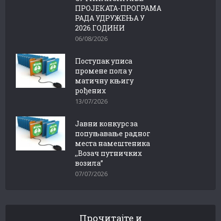
ПРОЈЕКАТА-ПРОГРАМА
РАДА УДРУЖЕЊА У
2026.ГОДИНИ
06/08/2026
Поступак уписа
промене пола у
матичну књигу
рођених
13/07/2026
Јавни конкурс за
попуњавање радног
места намештеника
,,Возач путничких
возила”
07/07/2026
Прочитајте и