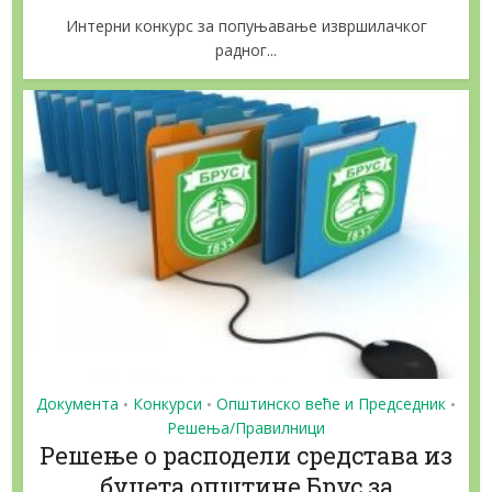
Интерни конкурс за попуњавање извршилачког
радног...
Документа
Конкурси
Општинско веће и Председник
•
•
•
Решења/Правилници
Решење о расподели средстава из
буџета општине Брус за