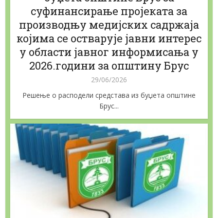
суфинансирање пројеката за
производњу медијских садржаја
којима се остварује јавни интерес
у области јавног информисања у
2026.години за општину Брус
29/06/2026
Решење о расподели средстава из буџета општине
Брус...