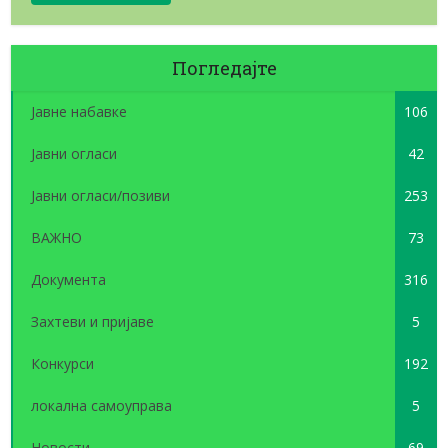
Погледајте
Јавне набавке
106
Јавни огласи
42
Јавни огласи/позиви
253
ВАЖНО
73
Документа
316
Захтеви и пријаве
5
Конкурси
192
локална самоуправа
5
Новости
69