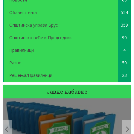
Обавештења
524
Општинска управа Брус
359
Општинско веће и Председник
90
Правилници
4
Разно
50
Решења/Правилници
23
Јавне набавке