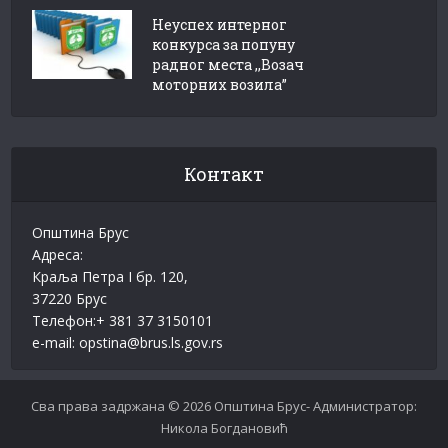
Неуспех интерног
конкурса за попуну
радног места ,,Возач
моторних возила”
Контакт
Општина Брус
Адреса:
Краља Петра I бр. 120,
37220 Брус
Телефон:+ 381 37 3150101
e-mail: opstina@brus.ls.gov.rs
Сва права задржана © 2026 Oпштина Брус- Администратор:
Никола Богдановић