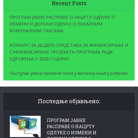
Recent Posts
ПРОГРАМ ЈАВНЕ РАСПРАВЕ О НАЦРТУ ОДЛУКЕ О
ИЗМЕНИ И ДОПУНИ ОДЛУКЕ О ЛОКАЛНИМ
КОМУНАЛНИМ ТАКСАМА
КОНКУРС ЗА ДОДЕЛУ СРЕДСТАВА ЗА ФИНАНСИРАЊЕ И
СУФИНАНСИРАЊЕ ПРОЈЕКАТА-ПРОГРАМА РАДА
УДРУЖЕЊА У 2026.ГОДИНИ
Поступак уписа промене пола у матичну књигу рођених
Последње објављено:
ПРОГРАМ ЈАВНЕ
РАСПРАВЕ О НАЦРТУ
ОДЛУКЕ О ИЗМЕНИ И