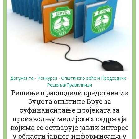
Документа
Конкурси
Општинско веће и Председник
•
•
•
Решења/Правилници
Решење о расподели средстава из
буџета општине Брус за
суфинансирање пројеката за
производњу медијских садржаја
којима се остварује јавни интерес
у области јавног информисања у