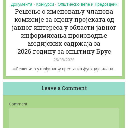
Документа
Конкурси
Општинско веће и Председник
•
•
Решење о именовању чланова
комисије за оцену пројеката од
јавног интереса у области јавног
информисања производње
медијских садржаја за
2026.годину за општину Брус
28/05/2026
⇒Решење о утврђивању престанка функције члана...
Leave a Comment
Comment