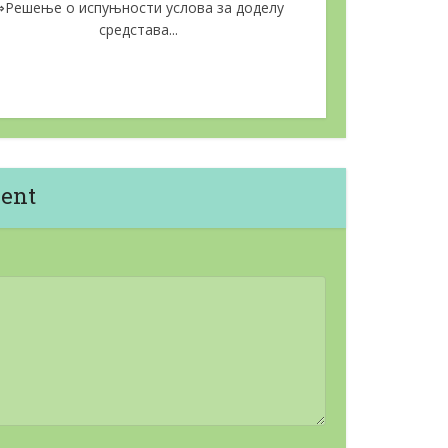
⇒Решење о испуњности услова за доделу
средстава...
ent