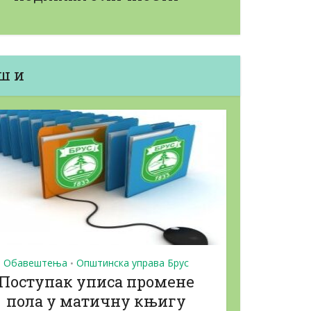
ш и
J
абавку...
Јавни позив за набавку...
22/05/2026
Обавештења
Општинска управа Брус
•
Поступак уписа промене
пола у матичну књигу