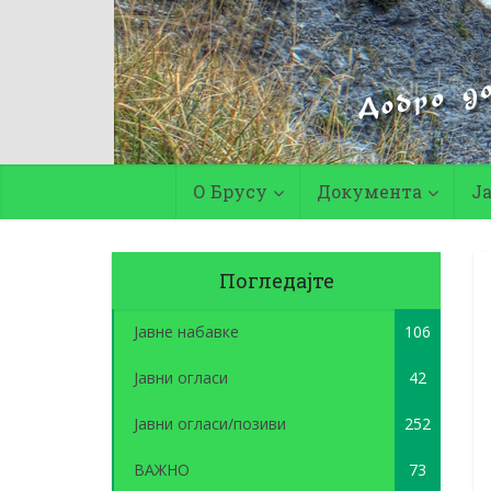
О Брусу
Документа
Ј
Погледајте
Јавне набавке
106
Јавни огласи
42
Јавни огласи/позиви
252
ВАЖНО
73