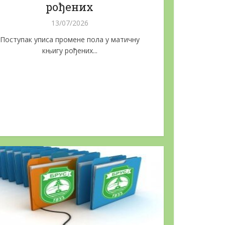
рођених
ОГЛАС РАДИ ДАВАЊА У
абавку...
ЗАКУП...
13/07/2026
15/05/2026
Поступак уписа промене пола у матичну
књигу рођених...