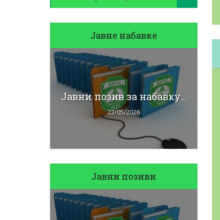
Јавне набавке
J
бавку...
Јавни позив за набавку...
22/05/2026
Јавни позиви