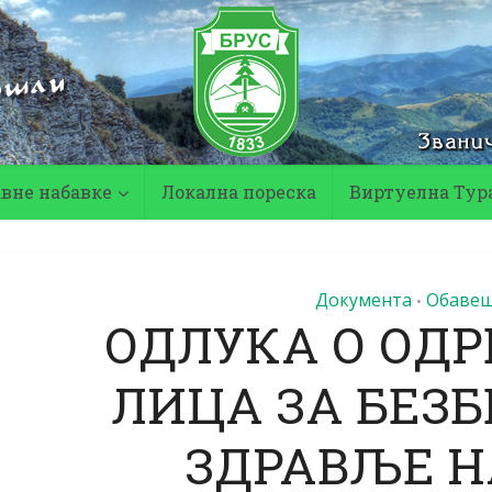
авне набавке
Локална пореска
Виртуелна Тур
Документа
Обаве
•
ОДЛУКА О ОД
ЛИЦА ЗА БЕЗБ
ЗДРАВЉЕ Н