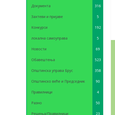
Документа
316
Захтеви и пријаве
5
Конкурси
192
локална самоуправа
5
Новости
69
Обавештења
523
Општинска управа Брус
358
Општинско веће и Председник
90
Правилници
4
Разно
50
Решења/Правилници
23