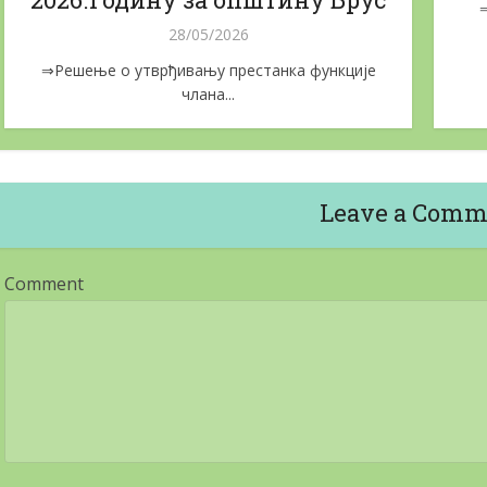
28/05/2026
⇒Решење о утврђивању престанка функције
члана...
Leave a Comm
Comment