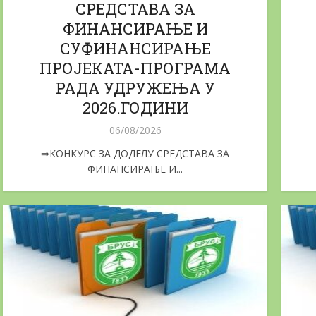
СРЕДСТАВА ЗА
вни позиви за доделу...
Јавни позив за н
ФИНАНСИРАЊЕ И
СУФИНАНСИРАЊЕ
15/06/2026
22/05/2026
ПРОЈЕКАТА-ПРОГРАМА
РАДА УДРУЖЕЊА У
2026.ГОДИНИ
06/08/2026
⇒КОНКУРС ЗА ДОДЕЛУ СРЕДСТАВА ЗА
ФИНАНСИРАЊЕ И...