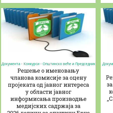
Документа
Конкурси
Општинско веће и Председник
Докум
•
•
Решење о именовању
Ре
чланова комисије за оцену
за
пројеката од јавног интереса
к
у области јавног
,
информисања производње
медијских садржаја за
2026.годину за општину Брус