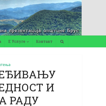
а
Е Услуге
Контакт
штења
РЕЂИВАЊУ
ЕДНОСТ И
А РАДУ