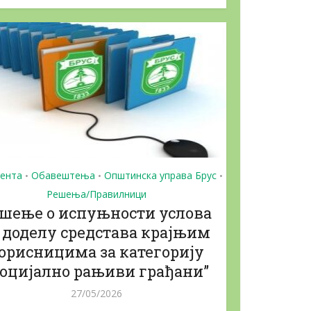
ента
Обавештења
Општинска управа Брус
•
•
•
Решења/Правилници
шење о испуњности услова
 доделу средстава крајњим
орисницима за категорију
,Социјално рањиви грађани”
27/05/2026