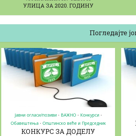
УЛИЦА ЗА 2020. ГОДИНУ
Погледајте јо
aвни позив за набавку
Јавни позив за н
Горива и...
13/02/2026
23/04/2026
Јавни огласи/позиви
ВАЖНО
Конкурси
•
•
•
Обавештења
Општинско веће и Председник
•
КОНКУРС ЗА ДОДЕЛУ