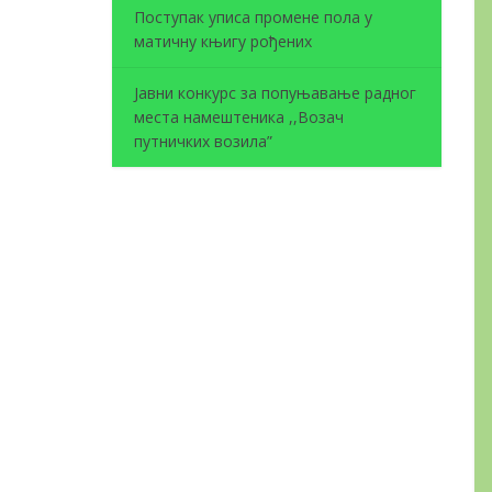
Поступак уписа промене пола у
матичну књигу рођених
Јавни конкурс за попуњавање радног
места намештеника ,,Возач
путничких возила”