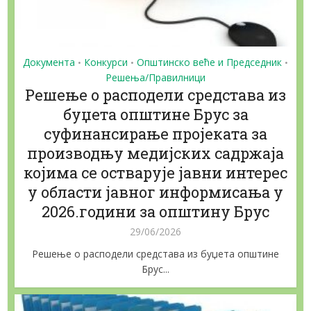
Документа
Конкурси
Општинско веће и Председник
•
•
•
Решења/Правилници
Решење о расподели средстава из
буџета општине Брус за
суфинансирање пројеката за
производњу медијских садржаја
којима се остварује јавни интерес
у области јавног информисања у
2026.години за општину Брус
29/06/2026
Решење о расподели средстава из буџета општине
Брус...