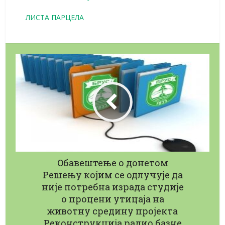
ЛИСТА ПАРЦЕЛА
Oбавештење о донетом
Решењу којим се одлучује да
није потребна израда студије
о процени утицаја на
животну средину пројекта
Реконструкција радио базне