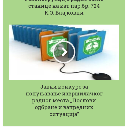
станице на кат.пар.бр. 724
К.О. Влајковци
Јавни конкурс за
попуњавање извршилачког
радног места ,,Послови
одбране и ванредних
ситуација”