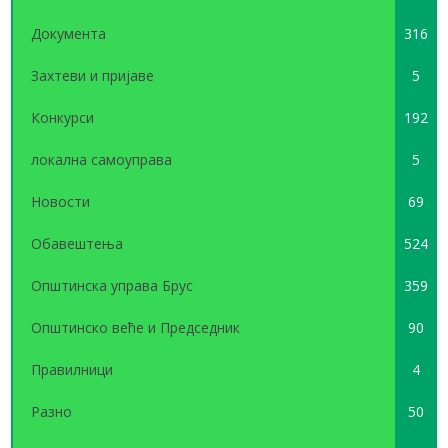
Документа
316
Захтеви и пријаве
5
Конкурси
192
локална самоуправа
5
Новости
69
Обавештења
524
Општинска управа Брус
359
Општинско веће и Председник
90
Правилници
4
Разно
50