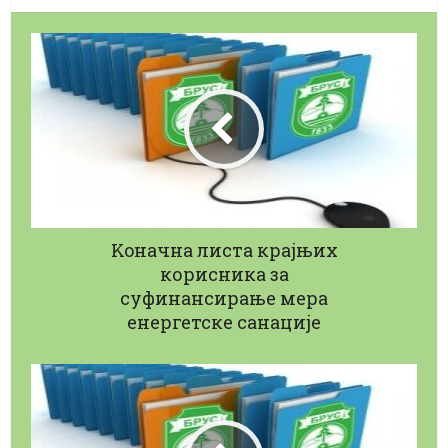
Koначна листа крајњих
корисника за
суфинансирање мера
енергетске санације