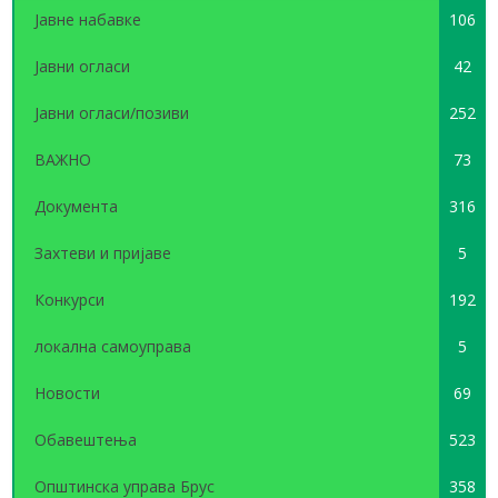
Јавне набавке
106
Јавни огласи
42
Јавни огласи/позиви
252
ВАЖНО
73
Документа
316
Захтеви и пријаве
5
Конкурси
192
локална самоуправа
5
Новости
69
Обавештења
523
Општинска управа Брус
358