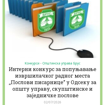
Конкурси
Општинска управа Брус
•
Интерни конкурс за попуњавање
извршилачког радног места
,,Послови писарнице” у Одсеку за
општу управу, скупштинске и
заједничке послове
02/07/2026