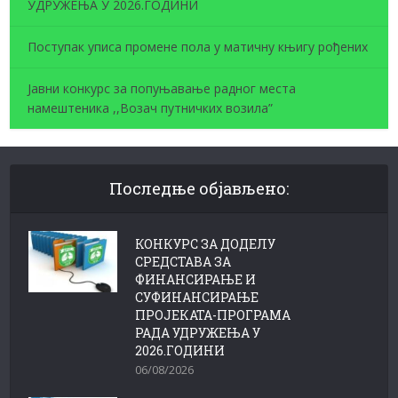
УДРУЖЕЊА У 2026.ГОДИНИ
Поступак уписа промене пола у матичну књигу рођених
Јавни конкурс за попуњавање радног места
намештеника ,,Возач путничких возила”
Последње објављено:
КОНКУРС ЗА ДОДЕЛУ
СРЕДСТАВА ЗА
ФИНАНСИРАЊЕ И
СУФИНАНСИРАЊЕ
ПРОЈЕКАТА-ПРОГРАМА
РАДА УДРУЖЕЊА У
2026.ГОДИНИ
06/08/2026