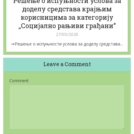
Решење о испуњности услова за
доделу средстава крајњим
корисницима за категорију
,,Социјално рањиви грађани”
27/05/2026
⇒Решење о испуњности услова за доделу средстава...
Leave a Comment
Comment