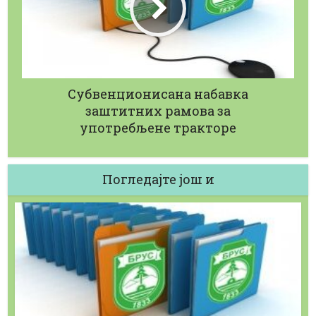
Субвенционисана набавка
заштитних рамова за
употребљене тракторе
Погледајте још и