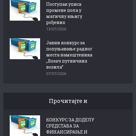
Поступак уписа
промене пола у
матичну књигу
рођених
13/07/2026
Јавни конкурс за
попуњавање радног
места намештеника
,,Возач путничких
возила”
07/07/2026
Прочитајте и
КОНКУРС ЗА ДОДЕЛУ
СРЕДСТАВА ЗА
ФИНАНСИРАЊЕ И