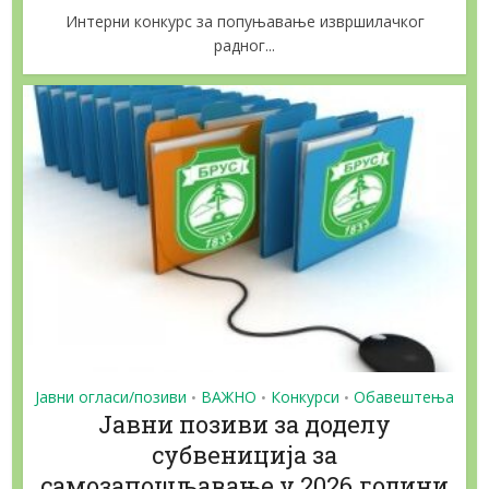
Интерни конкурс за попуњавање извршилачког
радног...
Јавни огласи/позиви
ВАЖНО
Конкурси
Обавештења
•
•
•
Jaвни позиви за доделу
субвениција за
самозапошљавање у 2026.години