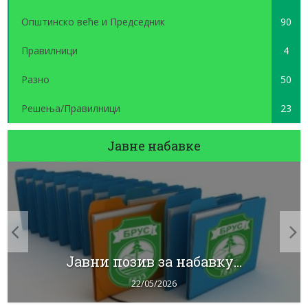
Општинско веће и Председник
90
Правилници
4
Разно
50
Решења/Правилници
23
Јавне набавке
Јавни позив за набавку...
22/05/2026