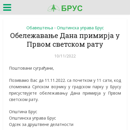
Обавештења
Општинска управа Брус
•
Обележавање Дана примирја у
Првом светском рату
10/11/2022
Поштовани суграђани,
Позивамо Вас да 11.11.2022. са почетком у 11 сати, код
споменика Српском војнику у градском парку у Брусу
присуствујете обележавању Дана примирја у Првом
светском рату.
Општина Брус
Општинска управа Брус
Одсек за друштвене делатности