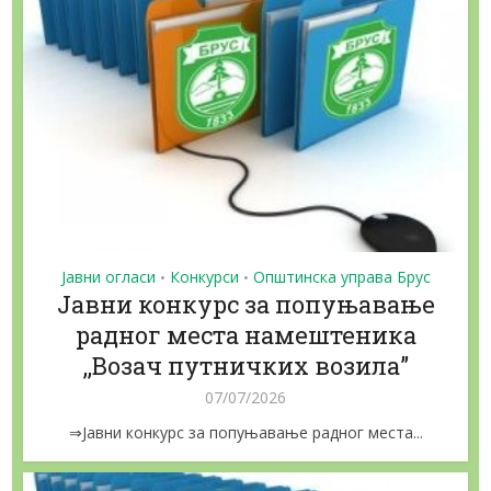
Јавни огласи
Конкурси
Општинска управа Брус
•
•
Јавни конкурс за попуњавање
радног места намештеника
,,Возач путничких возила”
07/07/2026
⇒Јавни конкурс за попуњавање радног места...