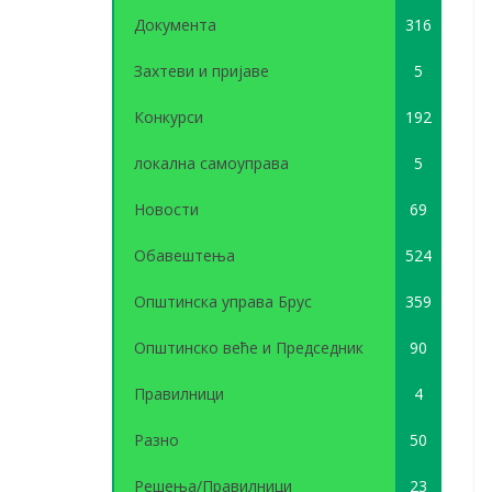
Документа
316
Захтеви и пријаве
5
Конкурси
192
локална самоуправа
5
Новости
69
Обавештења
524
Општинска управа Брус
359
Општинско веће и Председник
90
Правилници
4
Разно
50
Решења/Правилници
23