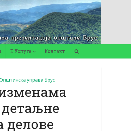
а
Е Услуге
Контакт
Општинска управа Брус
 изменама
 детаљне
а делове