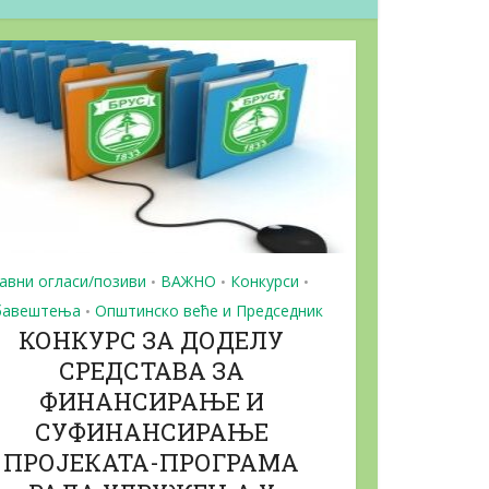
О
доделу...
Јавни позив за набавку...
22/05/2026
Јавни огласи/позиви
ВАЖНО
Конкурси
•
•
•
авештења
Општинско веће и Председник
•
КОНКУРС ЗА ДОДЕЛУ
СРЕДСТАВА ЗА
ФИНАНСИРАЊЕ И
СУФИНАНСИРАЊЕ
ПРОЈЕКАТА-ПРОГРАМА