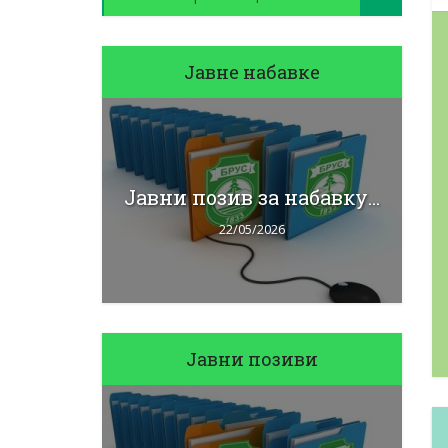
Јавне набавке
J
бавку...
Јавни позив за набавку...
22/05/2026
Јавни позиви