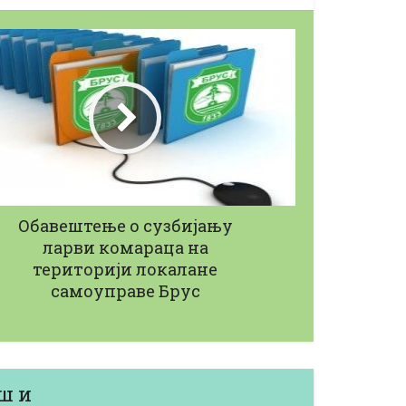
J
абавку...
Јавни позив за набавку...
22/05/2026
Обавештење о сузбијању
ларви комараца на
територији локaлане
самоуправе Брус
ш и