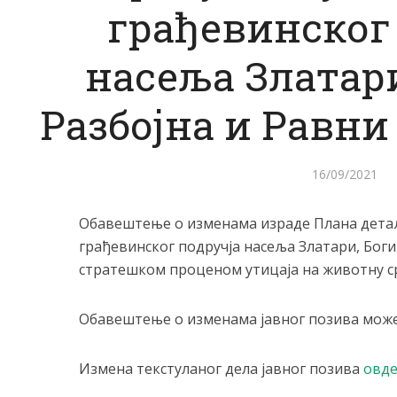
грађевинског
насеља Златари
Разбојна и Равни 
16/09/2021
Обавештење о изменама израде Плана детаљ
грађевинског подручја насеља Златари, Богиш
стратешком проценом утицаја на животну ср
Обавештење о изменама јавног позива мож
Измена текстуланог дела јавног позива
овде