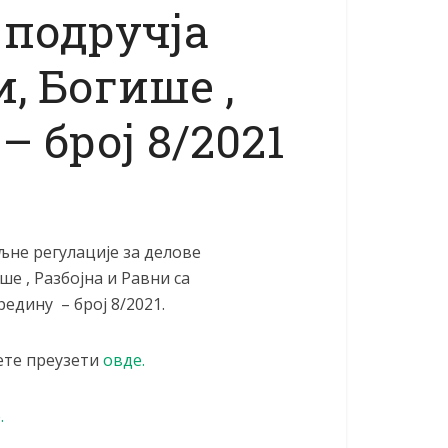
 подручја
, Богише ,
– број 8/2021
не регулације за делове
е , Разбојна и Равни са
едину – број 8/2021.
ете преузети
овде.
.