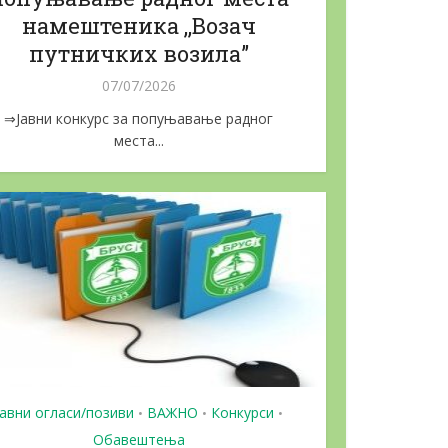
намештеника ,,Возач
путничких возила”
07/07/2026
⇒Јавни конкурс за попуњавање радног
места...
Јавни огласи/позиви
ВАЖНО
Конкурси
•
•
•
Обавештења