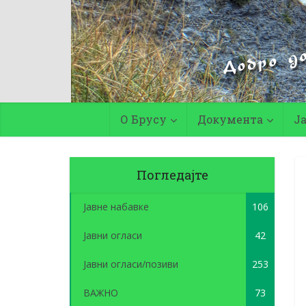
О Брусу
Документа
Ј
Погледајте
Јавне набавке
106
Јавни огласи
42
Јавни огласи/позиви
253
ВАЖНО
73