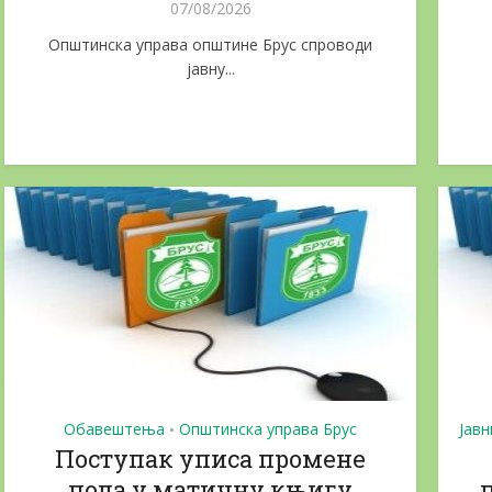
07/08/2026
Општинска управа општине Брус спроводи
јавну...
Обавештења
Општинска управа Брус
Јавн
•
Поступак уписа промене
пола у матичну књигу