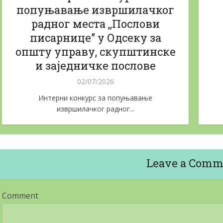
попуњавање извршилачког
радног места ,,Послови
писарнице” у Одсеку за
општу управу, скупштинске
и заједничке послове
02/07/2026
Интерни конкурс за попуњавање
извршилачког радног...
Leave a Comm
Comment