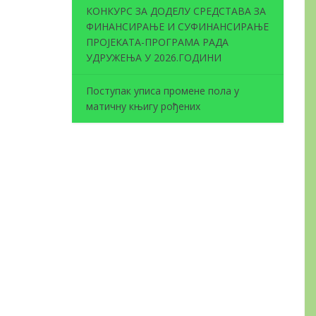
КОНКУРС ЗА ДОДЕЛУ СРЕДСТАВА ЗА
ФИНАНСИРАЊЕ И СУФИНАНСИРАЊЕ
ПРОЈЕКАТА-ПРОГРАМА РАДА
УДРУЖЕЊА У 2026.ГОДИНИ
Поступак уписа промене пола у
матичну књигу рођених