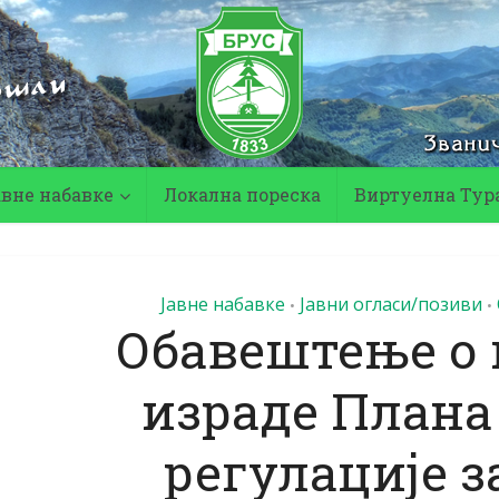
авне набавке
Локална пореска
Виртуелна Тур
Јавне набавке
Јавни огласи/позиви
•
•
Обавештење о
израде Плана
регулације з