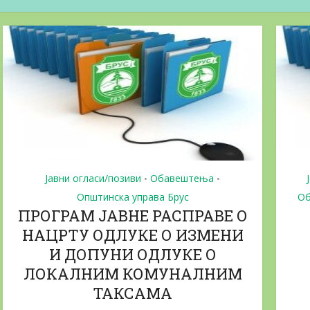
КОНКУРС ЗА ДОДЕЛУ
Jaвни позиви за 
СРЕДСТАВА...
15/06/2026
06/08/2026
Јавни огласи/позиви
Обавештења
•
•
Општинска управа Брус
Об
ПРОГРАМ ЈАВНЕ РАСПРАВЕ О
НАЦРТУ ОДЛУКЕ О ИЗМЕНИ
И ДОПУНИ ОДЛУКЕ О
ЛОКАЛНИМ КОМУНАЛНИМ
ТАКСАМА