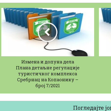
aвни позив за набавку
Јавни позив за н
Горива и...
13/02/2026
23/04/2026
Измена и допуна дела
Плана детаљне регулације
туристичког комплекса
Сребрнац на Копаонику –
број 7/2021
Погледајте јо