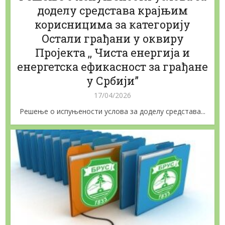
доделу средстава крајњим
корисницима за категорију
Oстали грађани у оквиру
Пројекта ,, Чиста енергија и
енергетска ефикасност за грађане
у Србији”
17/04/2026
Решење о испуњености услова за доделу средстава...