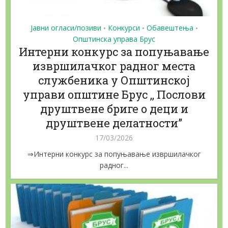
Јавни огласи/позиви
Конкурси
Обавештења
•
•
•
Општинска управа Брус
Интерни конкурс за попуњавање
извршилачког радног места
службеника у Општинској
управи општине Брус ,, Послови
друштвене бриге о деци и
друштвене делатности”
17/03/2026
⇒Интерни конкурс за попуњавање извршилачког
радног...