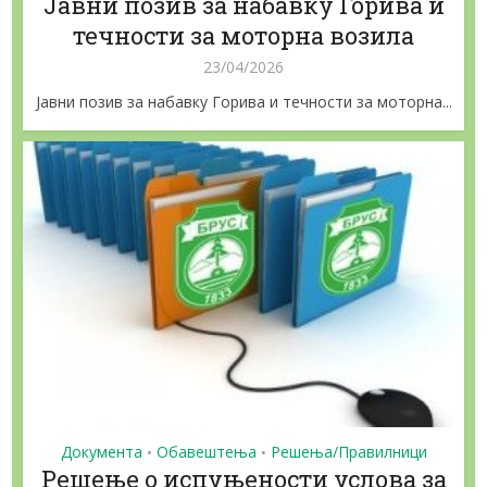
Jaвни позив за набавку Горива и
течности за моторна возила
23/04/2026
Jaвни позив за набавку Горива и течности за моторна...
Документа
Обавештења
Решења/Правилници
•
•
Решење о испуњености услова за