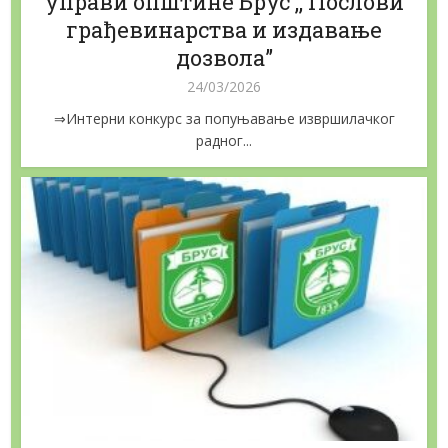
управи општине Брус ,, Послови
грађевинарства и издавање
дозвола”
24/03/2026
⇒Интерни конкурс за попуњавање извршилачког
радног...