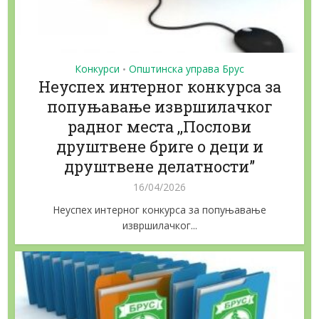
Конкурси
Општинска управа Брус
•
Неуспех интерног конкурса за
попуњавање извршилачког
радног места ,,Послови
друштвене бриге o деци и
друштвене делатности”
16/04/2026
Неуспех интерног конкурса за попуњавање
извршилачког...