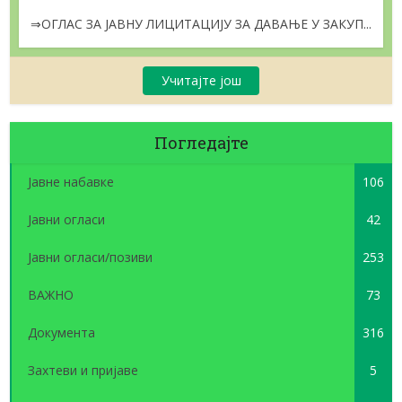
⇒ОГЛАС ЗА ЈАВНУ ЛИЦИТАЦИЈУ ЗА ДАВАЊЕ У ЗАКУП...
Учитајте још
Погледајте
Јавне набавке
106
Јавни огласи
42
Јавни огласи/позиви
253
ВАЖНО
73
Документа
316
Захтеви и пријаве
5