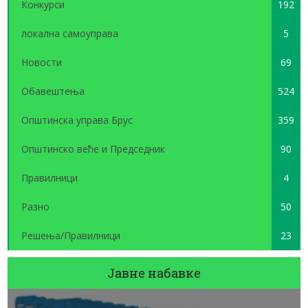
Конкурси
192
локална самоуправа
5
Новости
69
Обавештења
524
Општинска управа Брус
359
Општинско веће и Председник
90
Правилници
4
Разно
50
Решења/Правилници
23
Јавне набавке