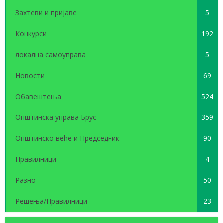
Захтеви и пријаве
5
Конкурси
192
локална самоуправа
5
Новости
69
Обавештења
524
Општинска управа Брус
359
Општинско веће и Председник
90
Правилници
4
Разно
50
Решења/Правилници
23