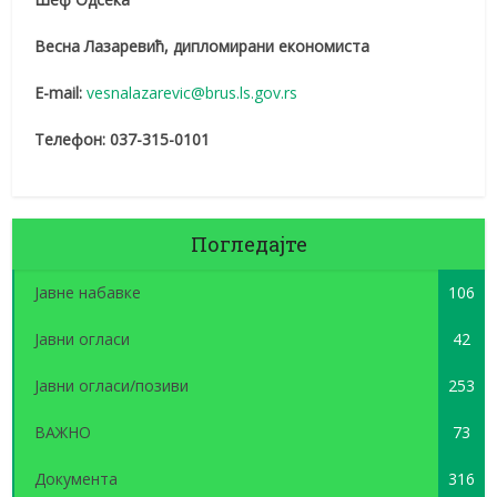
Весна Лазаревић, дипломирани економиста
E-mail:
vesnalazarevic@brus.ls.gov.rs
Телефон: 037-315-0101
Погледајте
Јавне набавке
106
Јавни огласи
42
Јавни огласи/позиви
253
ВАЖНО
73
Документа
316