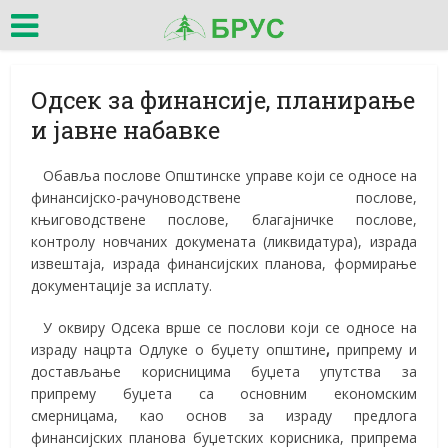
Одсек за финансије, планирање
и јавне набавке
Обавља послове Општинске управе који се односе на
финансијско-рачуноводствене послове,
књиговодствене послове, благајничке послове,
контролу новчаних докумената (ликвидатура), израда
извештаја, израда финансијских планова, формирање
документације за исплату.
У оквиру Одсека врше се послови који се односе на
израду нацрта Одлуке о буџету општине
,
припрему и
достављање корисницима буџета упутства за
припрему буџета са основним економским
смерницама, као основ за израду предлога
финансијских планова буџетских корисника, припрема